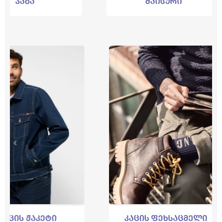
მაისური
კეტი
კაცის ფეხსაცმელი