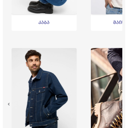
კაბა
მაისურ