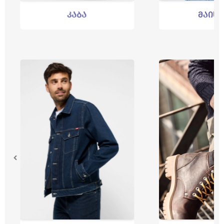
კაბა
მაისურ