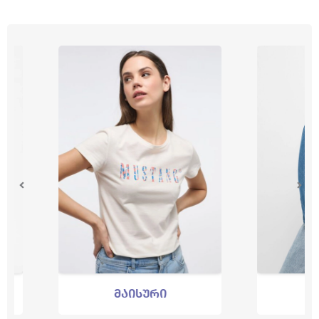
მაისური
პერ