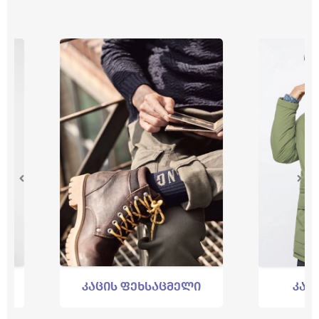
კაცის ფეხსაცმელი
კაცის