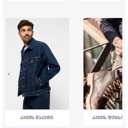
ცის ჟაკეტი
კაცის ფეხსაცმელი