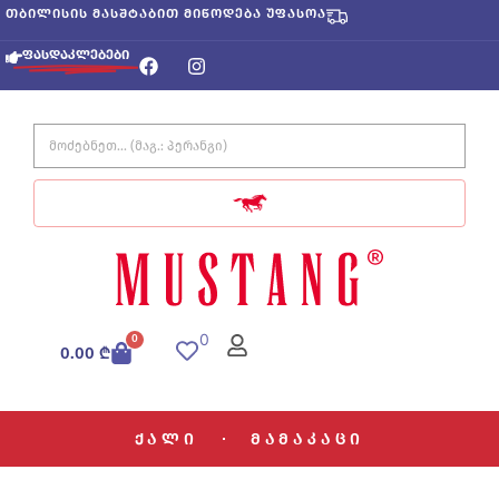
Skip
თბილისის მასშტაბით მიწოდება უფასოა
to
F
I
ფასდაკლებები
content
a
n
c
s
e
t
b
a
Search
o
g
...
o
r
k
a
m
0
0
Cart
0.00
₾
ქალი
მამაკაცი